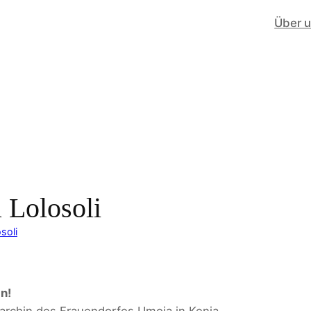
Über 
 Lolosoli
soli
n!
iarchin des Frauendorfes Umoja in Kenia.