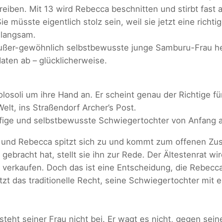
reiben. Mit 13 wird Rebecca beschnitten und stirbt fast
e müsste eigentlich stolz sein, weil sie jetzt eine richtig
 langsam.
ßer-gewöhnlich selbstbewusste junge Samburu-Frau hera
daten ab – glücklicherweise.
olosoli um ihre Hand an. Er scheint genau der Richtige fü
lt, ins Straßendorf Archer’s Post.
pfige und selbstbewusste Schwiegertochter von Anfang a
und Rebecca spitzt sich zu und kommt zum offenen Zusa
 gebracht hat, stellt sie ihn zur Rede. Der Ältestenrat w
u verkaufen. Doch das ist eine Entscheidung, die Rebecca
tzt das traditionelle Recht, seine Schwiegertochter mit
steht seiner Frau nicht bei. Er wagt es nicht, gegen sei