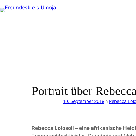
Zum
Inhalt
springen
Portrait über Rebecca
10. September 2019
in
Rebecca Lolo
Rebecca Lolosoli – eine afrikanische Heldi
Frauenrechtsaktivistin, Gründerin und Matr