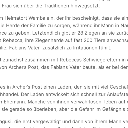
 Frau sich über die Traditionen hinwegsetzt.
 Heimatort Wamba ein, der ihr bescheinigt, dass sie eine
 die Herde der Familie zu sorgen, während ihr Mann in Nan
ce zu geben. Letztendlich gibt er 28 Ziegen an sie zur
es Rebecca, ihre Ziegenherde auf fast 200 Tiere anwachse
e, Fabians Vater, zusätzlich zu Irritationen führt.
bt zunächst zusammen mit Rebeccas Schwiegereltern in 
n Archer’s Post, das Fabians Vater baute, als er bei der
 in Archer’s Post einen Laden, den sie mit viel Geschäft
handel. Der Laden entwickelt sich schnell zur Anlaufstel
en Ehemann. Manche von ihnen verwahrlosen, leben auf d
 sie gerade so überleben, aber die Gefahr im Gefängnis z
agusi, die erst vergewaltigt und dann von ihrem Mann ve