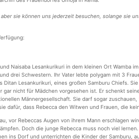
 aber sie können uns jederzeit besuchen, solange sie u
 Verfügung:
und Naisaba Lesankurikuri in dem kleinen Ort Wamba im 
 und drei Schwestern. Ihr Vater lebte polygam mit 3 Frau
ers Ditan Lesankurikuri, eines großen Samburu Chiefs. Si
ur gar nicht für Mädchen vorgesehen ist. Er schenkt seiner
tionellen Männergesellschaft. Sie darf sogar zuschauen, 
 sie dafür, dass Rebecca den Witwen und Frauen, die kein
, vor Rebeccas Augen von ihrem Mann erschlagen wird
 kämpfen. Doch die junge Rebecca muss noch viel lernen.
mmen ins Dorf und unterrichten die Kinder der Samburu, 