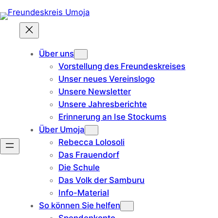
Zum
Inhalt
springen
Über uns
Vorstellung des Freundeskreises
Unser neues Vereinslogo
Unsere Newsletter
Unsere Jahresberichte
Erinnerung an Ise Stockums
Über Umoja
Rebecca Lolosoli
Das Frauendorf
Die Schule
Das Volk der Samburu
Info-Material
So können Sie helfen
Spendenkonto