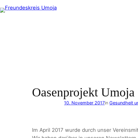
Zum
Inhalt
springen
Oasenprojekt Umoja
10. November 2017
in
Gesundheit u
Im April 2017 wurde durch unser Vereinsmi
Wir haben darüber in unseren Newslettern 