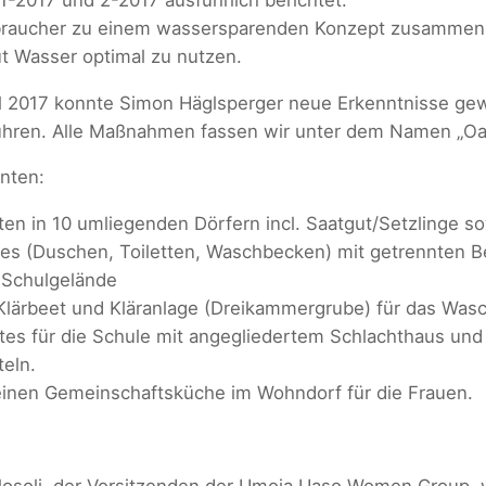
erbraucher zu einem wassersparenden Konzept zusammen 
t Wasser optimal zu nutzen.
il 2017 konnte Simon Häglsperger neue Erkenntnisse gew
ühren. Alle Maßnahmen fassen wir unter dem Namen „O
nten:
en in 10 umliegenden Dörfern incl. Saatgut/Setzlinge s
es (Duschen, Toiletten, Waschbecken) mit getrennten B
Schulgelände
t Klärbeet und Kläranlage (Dreikammergrube) für das Was
tes für die Schule mit angegliedertem Schlachthaus und 
eln.
leinen Gemeinschaftsküche im Wohndorf für die Frauen.
osoli, der Vorsitzenden der Umoja Uaso Women Group, w