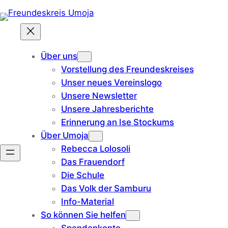
Zum
Inhalt
springen
Über uns
Vorstellung des Freundeskreises
Unser neues Vereinslogo
Unsere Newsletter
Unsere Jahresberichte
Erinnerung an Ise Stockums
Über Umoja
Rebecca Lolosoli
Das Frauendorf
Die Schule
Das Volk der Samburu
Info-Material
So können Sie helfen
Spendenkonto