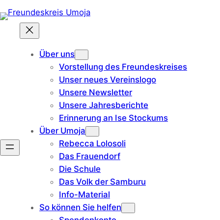
Zum
Inhalt
springen
Über uns
Vorstellung des Freundeskreises
Unser neues Vereinslogo
Unsere Newsletter
Unsere Jahresberichte
Erinnerung an Ise Stockums
Über Umoja
Rebecca Lolosoli
Das Frauendorf
Die Schule
Das Volk der Samburu
Info-Material
So können Sie helfen
Spendenkonto