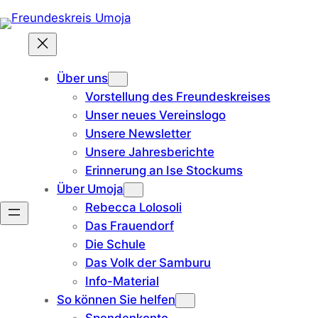
Zum
Inhalt
springen
Über uns
Vorstellung des Freundeskreises
Unser neues Vereinslogo
Unsere Newsletter
Unsere Jahresberichte
Erinnerung an Ise Stockums
Über Umoja
Rebecca Lolosoli
Das Frauendorf
Die Schule
Das Volk der Samburu
Info-Material
So können Sie helfen
Spendenkonto