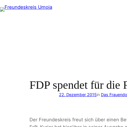
Zum
Inhalt
springen
FDP spendet für die
22. Dezember 2015
in
Das Frauendo
Der Freundeskreis freut sich über einen B
Erft-Kurier hat hierüber in seiner Ausgabe 