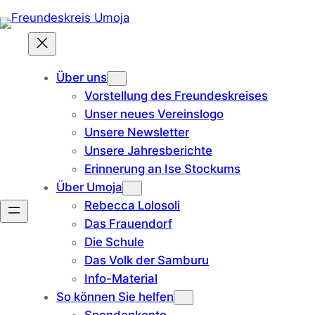
Zum
Inhalt
springen
Über uns
Vorstellung des Freundeskreises
Unser neues Vereinslogo
Unsere Newsletter
Unsere Jahresberichte
Erinnerung an Ise Stockums
Über Umoja
Rebecca Lolosoli
Das Frauendorf
Die Schule
Das Volk der Samburu
Info-Material
So können Sie helfen
Spendenkonto