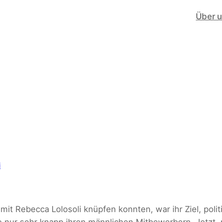
Über 
i
 mit Rebecca Lolosoli knüpfen konnten, war ihr Ziel, pol
e nur sehr knapp ihren männlichen Mitbewerbern. Jetzt, 