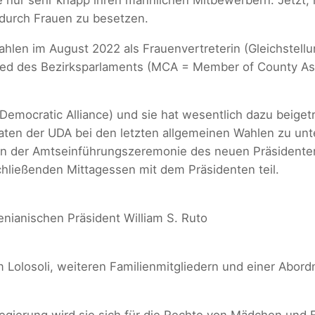
r durch Frauen zu besetzen.
len im August 2022 als Frauenvertreterin (Gleichstellu
ied des Bezirksparlaments (MCA = Member of County As
emocratic Alliance) und sie hat wesentlich dazu beiget
ten der UDA bei den letzten allgemeinen Wahlen zu unter
n der Amtseinführungszeremonie des neuen Präsidenten
chließenden Mittagessen mit dem Präsidenten teil.
nianischen Präsident William S. Ruto
 Lolosoli, weiteren Familienmitgliedern und einer Abor
sregierung wird sie sich für die Rechte von Mädchen und