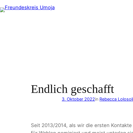
Zum
Inhalt
springen
Endlich geschafft
3. Oktober 2022
in
Rebecca Lolosol
Seit 2013/2014, als wir die ersten Kontakte
für Wahlen nominiert und meist unterlag si