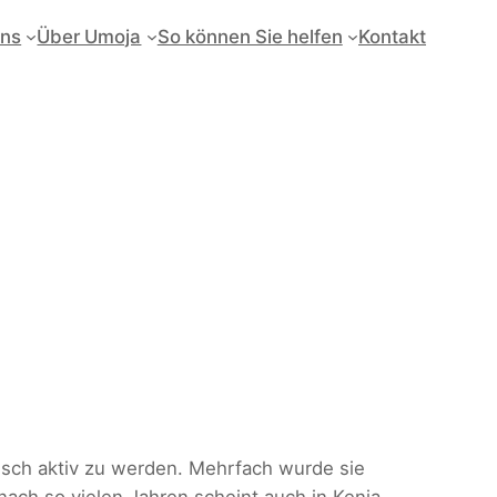
uns
Über Umoja
So können Sie helfen
Kontakt
itisch aktiv zu werden. Mehrfach wurde sie
nach so vielen Jahren scheint auch in Kenia