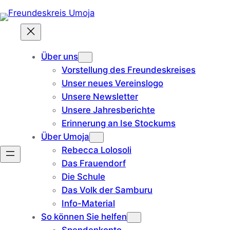
Zum
Inhalt
springen
Über uns
Vorstellung des Freundeskreises
Unser neues Vereinslogo
Unsere Newsletter
Unsere Jahresberichte
Erinnerung an Ise Stockums
Über Umoja
Rebecca Lolosoli
Das Frauendorf
Die Schule
Das Volk der Samburu
Info-Material
So können Sie helfen
Spendenkonto