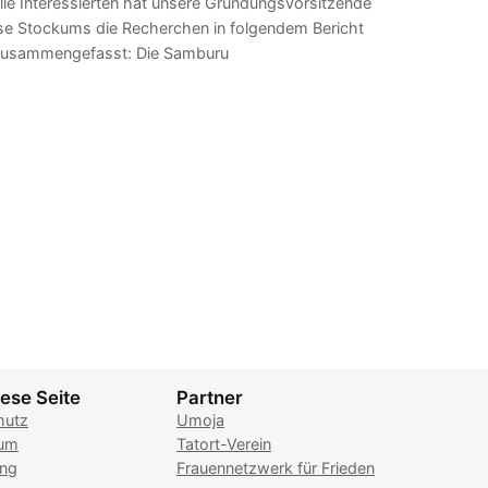
lle Interessierten hat unsere Gründungsvorsitzende
se Stockums die Recherchen in folgendem Bericht
usammengefasst: Die Samburu
ese Seite
Partner
hutz
Umoja
sum
Tatort-Verein
ung
Frauennetzwerk für Frieden