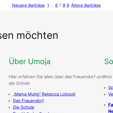
Neuere Beiträge
1
…
6
7
8
9
Ältere Beiträge
ssen möchten
Über Umoja
So
Hier erfahren Sie alles über das Frauendorf und
Ihre
die Schule
Sp
„Mama Mutig“ Rebecca Lolosoli
Ve
Das Frauendorf
Fa
Die Schule
Ne