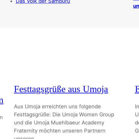
Das Volk der Samburu
un
Festtagsgrüße aus Umoja
E
n
Aus Umoja erreichten uns folgende
I
Festtagsgrüße: Die Umoja Women Group
U
en
und die Umoja Muehlbaeur Academy
d
Fraternity möchten unseren Partnern
G
unseren…