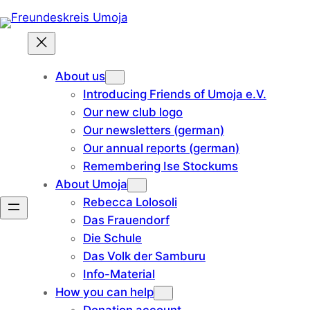
Skip
to
content
About us
Introducing Friends of Umoja e.V.
Our new club logo
Our newsletters (german)
Our annual reports (german)
Remembering Ise Stockums
About Umoja
Rebecca Lolosoli
Das Frauendorf
Die Schule
Das Volk der Samburu
Info-Material
How you can help
Donation account