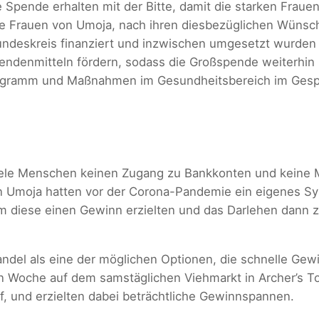
 Spende erhalten mit der Bitte, damit die starken Frauen
Frauen von Umoja, nach ihren diesbezüglichen Wünsche
undeskreis finanziert und inzwischen umgesetzt wurden
ndenmitteln fördern, sodass die Großspende weiterhin z
ogramm und Maßnahmen im Gesundheitsbereich im Gesprä
iele Menschen keinen Zugang zu Bankkonten und keine Mö
n Umoja hatten vor der Corona-Pandemie ein eigenes Sy
m diese einen Gewinn erzielten und das Darlehen dann 
ndel als eine der möglichen Optionen, die schnelle Gew
en Woche auf dem samstäglichen Viehmarkt in Archer’s 
ief, und erzielten dabei beträchtliche Gewinnspannen.