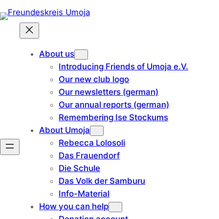
Skip
to
content
About us
Introducing Friends of Umoja e.V.
Our new club logo
Our newsletters (german)
Our annual reports (german)
Remembering Ise Stockums
About Umoja
Rebecca Lolosoli
Das Frauendorf
Die Schule
Das Volk der Samburu
Info-Material
How you can help
Donation account