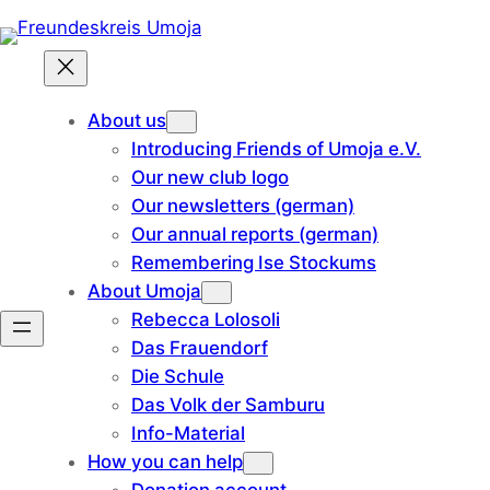
Skip
to
content
About us
Introducing Friends of Umoja e.V.
Our new club logo
Our newsletters (german)
Our annual reports (german)
Remembering Ise Stockums
About Umoja
Rebecca Lolosoli
Das Frauendorf
Die Schule
Das Volk der Samburu
Info-Material
How you can help
Donation account