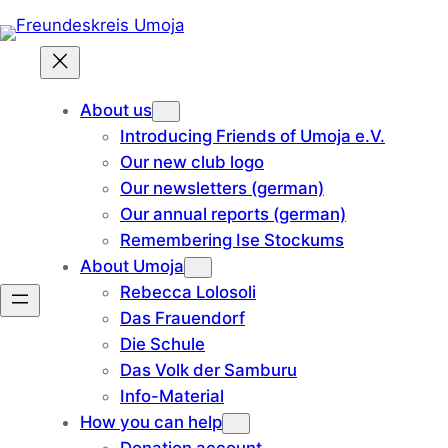
Skip
to
content
About us
Introducing Friends of Umoja e.V.
Our new club logo
Our newsletters (german)
Our annual reports (german)
Remembering Ise Stockums
About Umoja
Rebecca Lolosoli
Das Frauendorf
Die Schule
Das Volk der Samburu
Info-Material
How you can help
Donation account