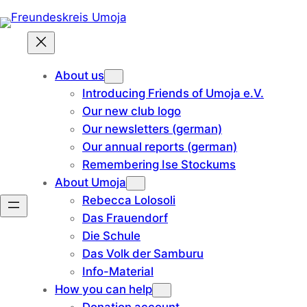
Skip
to
content
About us
Introducing Friends of Umoja e.V.
Our new club logo
Our newsletters (german)
Our annual reports (german)
Remembering Ise Stockums
About Umoja
Rebecca Lolosoli
Das Frauendorf
Die Schule
Das Volk der Samburu
Info-Material
How you can help
Donation account