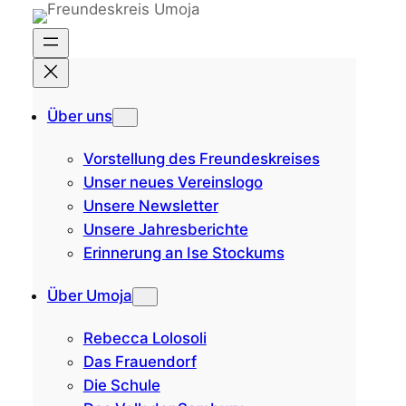
Zum
Inhalt
springen
Über uns
Vorstellung des Freundeskreises
Unser neues Vereinslogo
Unsere Newsletter
Unsere Jahresberichte
Erinnerung an Ise Stockums
Über Umoja
Rebecca Lolosoli
Das Frauendorf
Die Schule