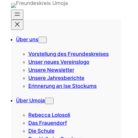
Zum
Inhalt
springen
Über uns
Vorstellung des Freundeskreises
Unser neues Vereinslogo
Unsere Newsletter
Unsere Jahresberichte
Erinnerung an Ise Stockums
Über Umoja
Rebecca Lolosoli
Das Frauendorf
Die Schule