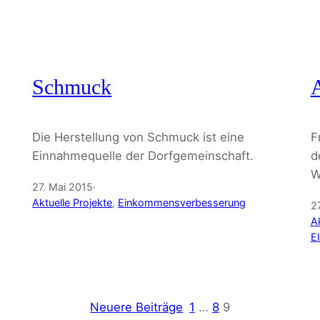
Schmuck
Die Herstellung von Schmuck ist eine
F
Einnahmequelle der Dorfgemeinschaft.
d
W
27. Mai 2015
·
Aktuelle Projekte
, 
Einkommensverbesserung
2
Ak
El
Neuere Beiträge
1
…
8
9