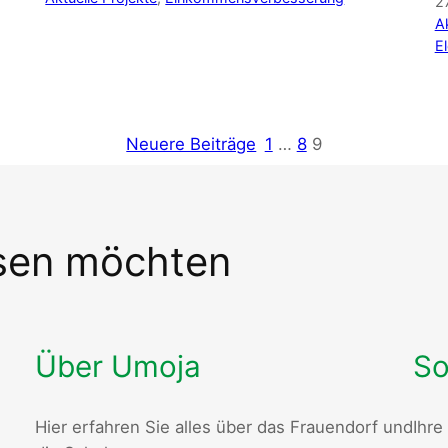
2
Ak
El
Neuere Beiträge
1
…
8
9
ssen möchten
Über Umoja
So
Hier erfahren Sie alles über das Frauendorf und
Ihre