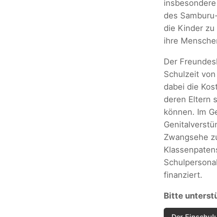
insbesondere 
des Samburu-
die Kinder zu
ihre Mensche
Der Freundesk
Schulzeit von
dabei die Kos
deren Eltern 
können. Im Ge
Genitalverst
Zwangsehe zu
Klassenpaten
Schulpersonal
finanziert.
Bitte unterst
Der Einschulu