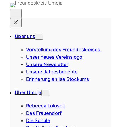
Zum
Inhalt
springen
Über uns
Vorstellung des Freundeskreises
Unser neues Vereinslogo
Unsere Newsletter
Unsere Jahresberichte
Erinnerung an Ise Stockums
Über Umoja
Rebecca Lolosoli
Das Frauendorf
Die Schule